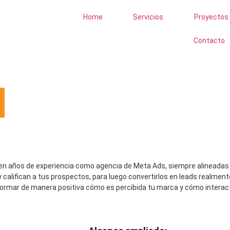
Home
Servicios
Proyectos
Contacto
con una agencia de Met
 B2B
n años de experiencia como agencia de Meta Ads, siempre alineadas co
alifican a tus prospectos, para luego convertirlos en leads realmen
sformar de manera positiva cómo
es percibida
tu marca y cómo interac