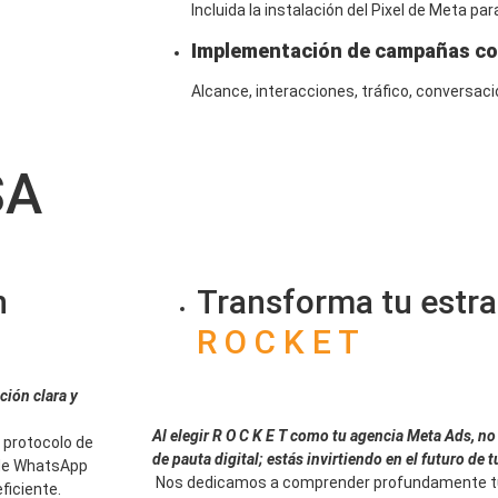
Incluida la instalación del Pixel de Meta pa
Implementación de campañas con
Alcance, interacciones, tráfico, conversaci
SA
n
Transforma tu estra
R O C K E T
ión clara y
Al elegir R O C K E T como tu agencia Meta Ads,
no
 protocolo
de
de pauta digital; estás invirtiendo en el
futuro de t
 de WhatsApp
Nos dedicamos a comprender profundamente tu
ficiente.