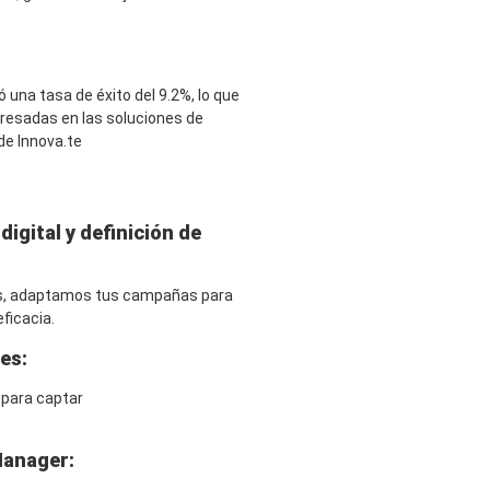
 una tasa de éxito del 9.2%, lo que
eresadas en las soluciones de
 de Innova.te
igital y definición de
s, adaptamos tus campañas para
ficacia.
es:
 para captar
Manager: