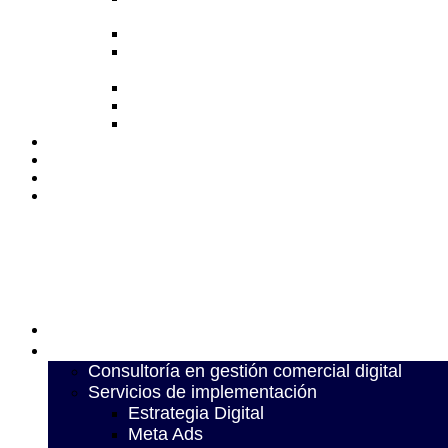
Ads
SEO
Desarrollo
web
CRM
Linkedin
SDR
Proyectos
Nosotros
Blog
Contacto
Home
Servicios
Consultoría en gestión comercial digital
Servicios de implementación
Estrategia Digital
Meta Ads