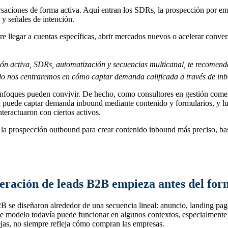
saciones de forma activa. Aquí entran los SDRs, la prospección por em
 y señales de intención.
re llegar a cuentas específicas, abrir mercados nuevos o acelerar conv
ción activa, SDRs, automatización y secuencias multicanal, te recomen
culo nos centraremos en cómo captar demanda calificada a través de in
ues pueden convivir. De hecho, como consultores en gestión comerc
 puede captar demanda inbound mediante contenido y formularios, y l
nteractuaron con ciertos activos.
la prospección outbound para crear contenido inbound más preciso, bas
eración de leads B2B empieza antes del for
B se diseñaron alrededor de una secuencia lineal: anuncio, landing pag
 modelo todavía puede funcionar en algunos contextos, especialmente cu
jas, no siempre refleja cómo compran las empresas.