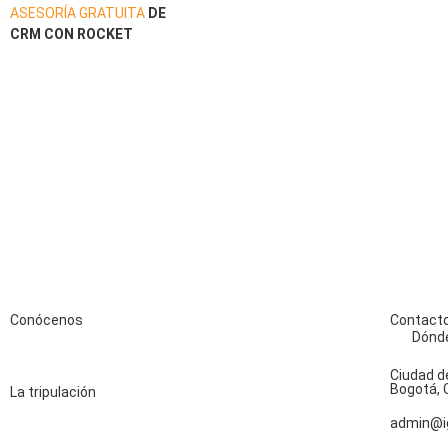
ASESORÍA GRATUITA
DE
CRM CON ROCKET
Conócenos
Contact
Dónd
Qué ofrecemos
Ciudad d
Bogotá, 
La tripulación
admin@i
Casos de éxito