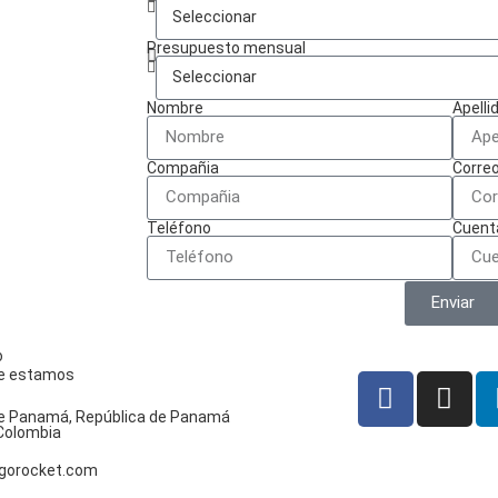
Presupuesto mensual
Nombre
Apelli
Compañia
Correo
Teléfono
Cuent
Enviar
o
e estamos
e Panamá, República de Panamá
Colombia
gorocket.com