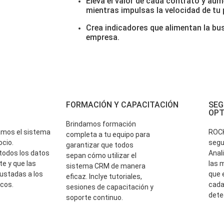
Eleva el valor de cada contrato y aum
mientras impulsas la velocidad de tu 
Crea indicadores que alimentan la bus
empresa.
FORMACIÓN Y CAPACITACIÓN
SEG
OPT
Brindamos formación
amos el sistema
ROCK
completa a tu equipo para
cio.
segu
garantizar que todos
todos los datos
Anal
sepan cómo utilizar el
e y que las
las 
sistema CRM de manera
ustadas a los
que 
eficaz. Inclye tutoriales,
icos.
cada
sesiones de capacitación y
dete
soporte continuo.