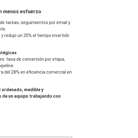
on menos esfuerzo
e tareas, seguimientos por email y
nte.
 y redujo un
35%
el tiempo invertido
atégicas
les: tasa de conversión por etapa,
peline.
ra del
28%
en eficiencia comercial en
l ordenado, medible y
 de un equipo trabajando con