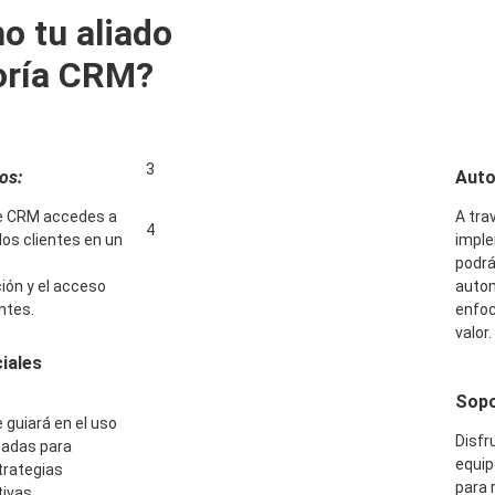
 tu aliado
oría CRM?
3
os:
Auto
de CRM accedes a
A tra
4
los clientes en un
imple
podrá
ión y el acceso
autom
ntes.
enfoc
valor.
iales
Sopo
 guiará en el uso
Disfr
zadas para
equip
strategias
para 
ivas.